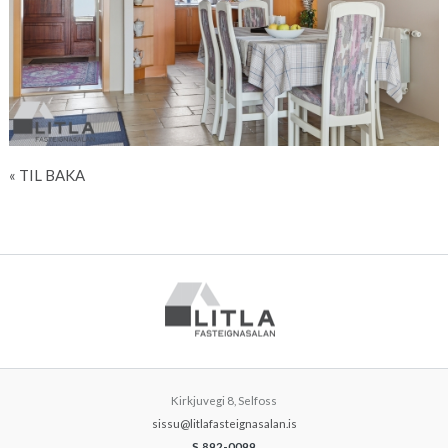
« TIL BAKA
Kirkjuvegi 8, Selfoss
sissu@litlafasteignasalan.is
S.892-0099